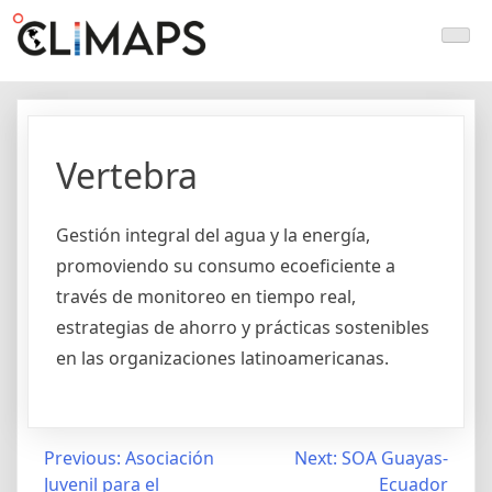
Skip
Climaps.org
Mapas de acción climática en Latinoamérica y el caribe
to
content
Vertebra
Gestión integral del agua y la energía,
promoviendo su consumo ecoeficiente a
través de monitoreo en tiempo real,
estrategias de ahorro y prácticas sostenibles
en las organizaciones latinoamericanas.
Post
Previous:
Asociación
Next:
SOA Guayas-
Juvenil para el
Ecuador