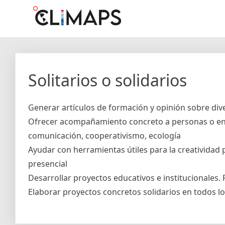
Skip
Climaps.org
Mapas de acción climática en Latinoamérica y el caribe
to
content
Solitarios o solidarios
Generar artículos de formación y opinión sobre div
Ofrecer acompañamiento concreto a personas o enti
comunicación, cooperativismo, ecología
Ayudar con herramientas útiles para la creatividad 
presencial
Desarrollar proyectos educativos e institucionales. 
Elaborar proyectos concretos solidarios en todos lo