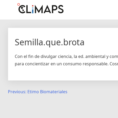
Skip
Climaps.org
Mapas de acción climática en Latinoamérica y el caribe
to
content
Semilla.que.brota
Con el fin de divulgar ciencia, la ed. ambiental y 
para concientizar en un consumo responsable. Cosmé
Post
Previous:
Etimo Biomateriales
navigation