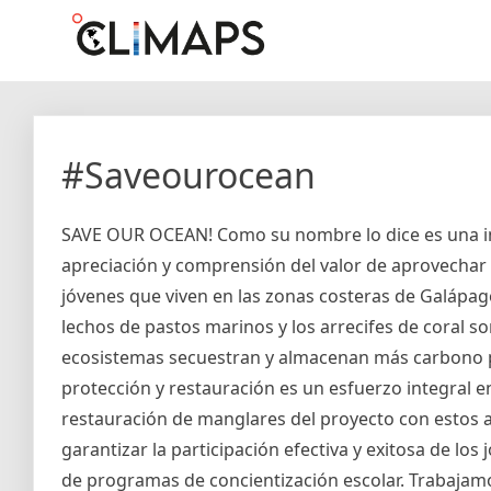
Skip
Climaps.org
Mapas de acción climática en Latinoamérica y el caribe
to
content
#Saveourocean
SAVE OUR OCEAN! Como su nombre lo dice es una ini
apreciación y comprensión del valor de aprovechar
jóvenes que viven en las zonas costeras de Galápa
lechos de pastos marinos y los arrecifes de coral 
ecosistemas secuestran y almacenan más carbono po
protección y restauración es un esfuerzo integral en 
restauración de manglares del proyecto con estos 
garantizar la participación efectiva y exitosa de lo
de programas de concientización escolar. Trabajam