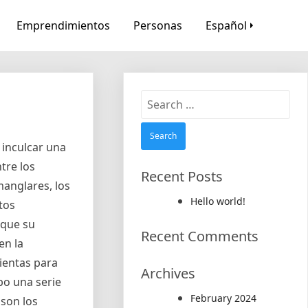
Emprendimientos
Personas
Español
Search
for:
 inculcar una
tre los
Recent Posts
anglares, los
Hello world!
tos
 que su
Recent Comments
en la
ientas para
Archives
bo una serie
February 2024
son los