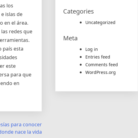
as los
Categories
e islas de
 en el área.
Uncategorized
 las redes que
Meta
herramientas.
 país esta
Log in
esidades
Entries feed
Comments feed
er este
WordPress.org
ersa para que
ciendo en
esías para conocer
donde nace la vida