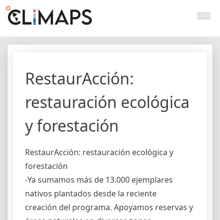
Skip
Climaps.org
Mapas de acción climática en Latinoamérica y el caribe
to
content
RestaurAcción:
restauración ecológica
y forestación
RestaurAcción: restauración ecológica y
forestación
-Ya sumamos más de 13.000 ejemplares
nativos plantados desde la reciente
creación del programa. Apoyamos reservas y