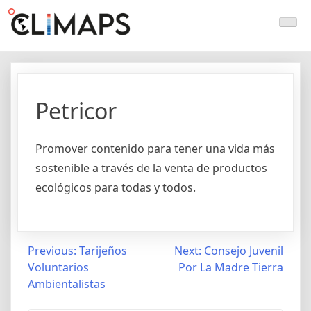
Skip
Climaps.org
Mapas de acción climática en Latinoamérica y el caribe
to
content
Petricor
Promover contenido para tener una vida más
sostenible a través de la venta de productos
ecológicos para todas y todos.
Post
Previous:
Tarijeños
Next:
Consejo Juvenil
Voluntarios
Por La Madre Tierra
navigation
Ambientalistas