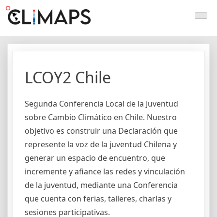
Skip
Climaps.org
Mapas de acción climática en Latinoamérica y el caribe
to
content
LCOY2 Chile
Segunda Conferencia Local de la Juventud
sobre Cambio Climático en Chile. Nuestro
objetivo es construir una Declaración que
represente la voz de la juventud Chilena y
generar un espacio de encuentro, que
incremente y afiance las redes y vinculación
de la juventud, mediante una Conferencia
que cuenta con ferias, talleres, charlas y
sesiones participativas.