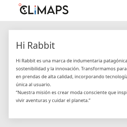
Skip
Climaps.org
Mapas de acción climática en Latinoamérica y el caribe
to
content
Hi Rabbit
Hi Rabbit es una marca de indumentaria patagónic
sostenibilidad y la innovación. Transformamos par
en prendas de alta calidad, incorporando tecnologí
única al usuario.
“Nuestra misión es crear moda consciente que inspi
vivir aventuras y cuidar el planeta.”