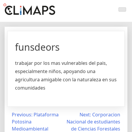
Skip
Climaps.org
Mapas de acción climática en Latinoamérica y el caribe
to
content
funsdeors
trabajar por los mas vulnerables del pais,
especialmente niños, apoyando una
agricultura amigable con la naturaleza en sus
comunidades
Post
Previous:
Plataforma
Next:
Corporacion
Potosina
Nacional de estudiantes
navigation
Medioambiental
de Ciencias Forestales