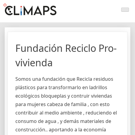
Skip
Climaps.org
Mapas de acción climática en Latinoamérica y el caribe
to
content
Fundación Reciclo Pro-
vivienda
Somos una fundación que Recicla residuos
plásticos para transformarlo en ladrillos
ecológicos bloqueplas y contruir viviendas
para mujeres cabeza de familia , con esto
contribuir al medio ambiente , reduciendo el
consumo de agua , y demás materiales de
construcción.. aportando a la economía