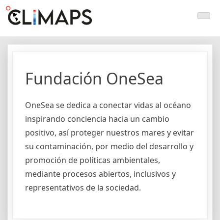
Skip
Climaps.org
Mapas de acción climática en Latinoamérica y el caribe
to
content
Fundación OneSea
OneSea se dedica a conectar vidas al océano
inspirando conciencia hacia un cambio
positivo, así proteger nuestros mares y evitar
su contaminación, por medio del desarrollo y
promoción de políticas ambientales,
mediante procesos abiertos, inclusivos y
representativos de la sociedad.