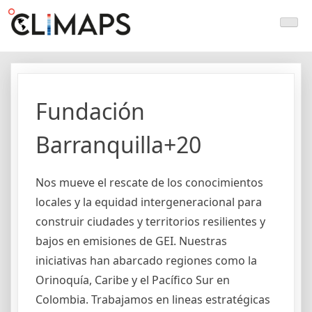
Skip
Climaps.org
Mapas de acción climática en Latinoamérica y el caribe
to
content
Fundación
Barranquilla+20
Nos mueve el rescate de los conocimientos
locales y la equidad intergeneracional para
construir ciudades y territorios resilientes y
bajos en emisiones de GEI. Nuestras
iniciativas han abarcado regiones como la
Orinoquía, Caribe y el Pacífico Sur en
Colombia. Trabajamos en lineas estratégicas