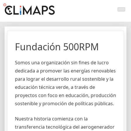
Skip
Climaps.org
Mapas de acción climática en Latinoamérica y el caribe
to
content
Fundación 500RPM
Somos una organización sin fines de lucro
dedicada a promover las energías renovables
para lograr el desarrollo rural sostenible y la
educación técnica verde, a través de
proyectos con foco en educación, producción
sostenible y promoción de políticas públicas.
Nuestra historia comienza con la
transferencia tecnológica del aerogenerador