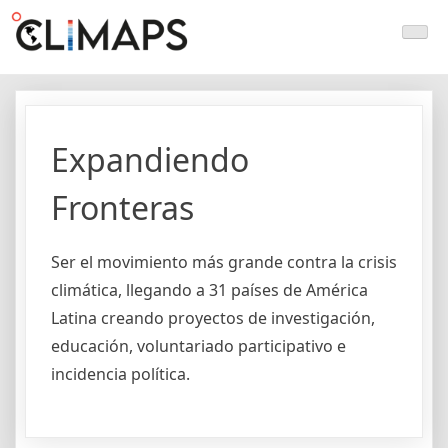
Skip
Climaps.org
Mapas de acción climática en Latinoamérica y el caribe
to
content
Expandiendo
Fronteras
Ser el movimiento más grande contra la crisis
climática, llegando a 31 países de América
Latina creando proyectos de investigación,
educación, voluntariado participativo e
incidencia política.