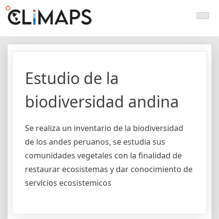
Skip
Climaps.org
Mapas de acción climática en Latinoamérica y el caribe
to
content
Estudio de la
biodiversidad andina
Se realiza un inventario de la biodiversidad
de los andes peruanos, se estudia sus
comunidades vegetales con la finalidad de
restaurar ecosistemas y dar conocimiento de
servicios ecosistemicos