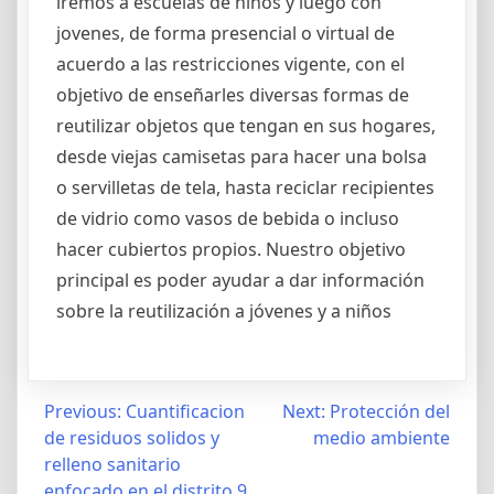
iremos a escuelas de niños y luego con
jovenes, de forma presencial o virtual de
acuerdo a las restricciones vigente, con el
objetivo de enseñarles diversas formas de
reutilizar objetos que tengan en sus hogares,
desde viejas camisetas para hacer una bolsa
o servilletas de tela, hasta reciclar recipientes
de vidrio como vasos de bebida o incluso
hacer cubiertos propios. Nuestro objetivo
principal es poder ayudar a dar información
sobre la reutilización a jóvenes y a niños
Post
Previous:
Cuantificacion
Next:
Protección del
de residuos solidos y
medio ambiente
navigation
relleno sanitario
enfocado en el distrito 9