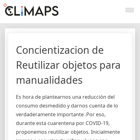
Skip
Climaps.org
Mapas de acción climática en Latinoamérica y el caribe
to
content
Concientizacion de
Reutilizar objetos para
manualidades
Es hora de plantearnos una reducción del
consumo desmedido y darnos cuenta de lo
verdaderamente importante .Por eso,
durante esta cuarentena por COVID-19,
proponemos reutilizar objetos. Inicialmente