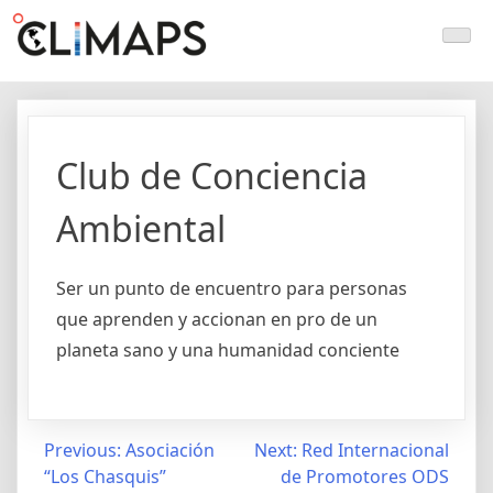
Skip
Climaps.org
Mapas de acción climática en Latinoamérica y el caribe
to
content
Club de Conciencia
Ambiental
Ser un punto de encuentro para personas
que aprenden y accionan en pro de un
planeta sano y una humanidad conciente
Post
Previous:
Asociación
Next:
Red Internacional
“Los Chasquis”
de Promotores ODS