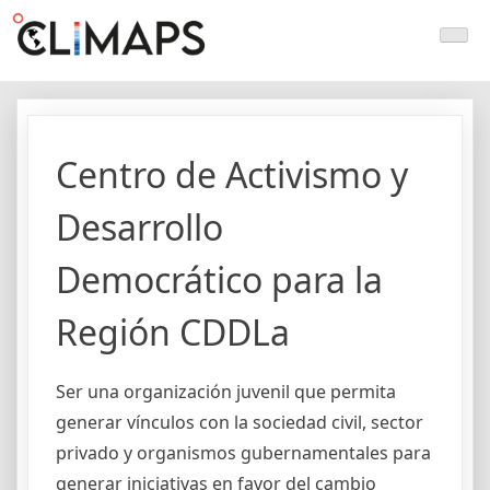
Skip
Climaps.org
Mapas de acción climática en Latinoamérica y el caribe
to
content
Centro de Activismo y
Desarrollo
Democrático para la
Región CDDLa
Ser una organización juvenil que permita
generar vínculos con la sociedad civil, sector
privado y organismos gubernamentales para
generar iniciativas en favor del cambio