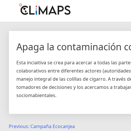
Skip
Climaps.org
Mapas de acción climática en Latinoamérica y el caribe
to
content
Apaga la contaminación co
Esta inciaitiva se crea para acercar a todas las part
colaborativos entre diferentes actores (autoridades
manejo integral de las colillas de cigarro. A través 
tomadores de decisiones y los acercamos a trabaja
sociomabientales.
Post
Previous:
Campaña Ecocanjea