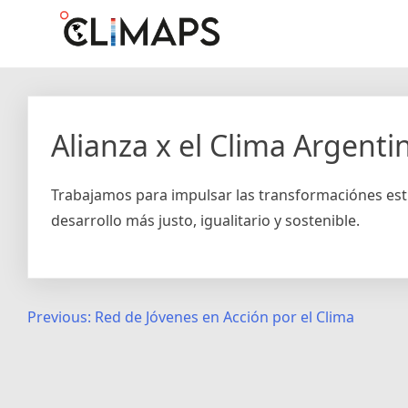
Skip
Climaps.org
Mapas de acción climática en Latinoamérica y el caribe
to
content
Alianza x el Clima Argenti
Trabajamos para impulsar las transformaciónes est
desarrollo más justo, igualitario y sostenible.
Post
Previous:
Red de Jóvenes en Acción por el Clima
navigation