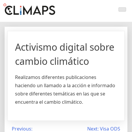
Skip
Climaps.org
Mapas de acción climática en Latinoamérica y el caribe
to
content
Activismo digital sobre
cambio climático
Realizamos diferentes publicaciones
haciendo un llamado a la acción e informado
sobre diferentes temáticas en las que se
encuentra el cambio climático.
Post
Previous:
Next:
Visa ODS